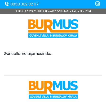
0850 302 02 07
BURMUS TATİL TURİZM SEYAHAT ACENTASI - Belge No: 18191
Güncelleme aşamasında..