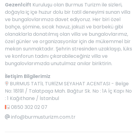
Gezen1cift
Kuruluşu olan Burmus Turizm ile sizleri,
doğayla iç içe huzur dolu bir tatil deneyimi sunan villa
ve bungalovlarımıza davet ediyoruz. Her biri özel
bahçe, şömine, sıcak havuz, jakuzi ve barbekü gibi
olanaklarla donatılmış olan villa ve bungalovlarımız,
özel günler ve organizasyonlar için de mükemmel bir
mekan sunmaktadır. Şehrin stresinden uzaklaşıp, lüks
ve konforun tadını çıkarabileceğiniz villa ve
bungalovlarımızda unutulmaz anılar biriktirin.
İletişim Bilgilerimiz
BURMUS TATİL TURİZM SEYAHAT ACENTASI - Belge
No: 18191 / Talatpaşa Mah. Bağtur Sk. No : 1A İç Kapı No
: 1 Kağıthane / İstanbul
0850 302 02 07
info@burmusturizm.com.tr