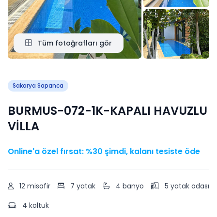
Tüm fotoğrafları gör
Sakarya Sapanca
BURMUS-072-1K-KAPALI HAVUZLU
VİLLA
Online'a özel fırsat: %30 şimdi, kalanı tesiste öde
12 misafir
7 yatak
4 banyo
5 yatak odası
4 koltuk