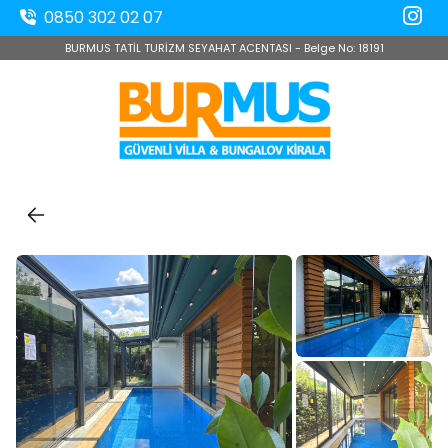
0850 302 02 07
BURMUS TATİL TURİZM SEYAHAT ACENTASI - Belge No: 18191