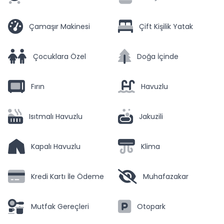
Çamaşır Makinesi
Çift Kişilik Yatak
Çocuklara Özel
Doğa İçinde
Fırın
Havuzlu
Isıtmalı Havuzlu
Jakuzili
Kapalı Havuzlu
Klima
Kredi Kartı İle Ödeme
Muhafazakar
Mutfak Gereçleri
Otopark