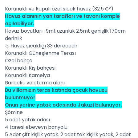
Korunaklı ve kapalı özel sıcak havuz (32.5 C°)
Havuz alanının yan tarafları ve tavanı komple
açılabiliyor.
Havuz boyutları : 9mt uzunluk 2.5mt genişlik 170cm
derinlik
♨ Havuz sıcaklığı 33 derecedir
Korunaklı Güneşlenme Terası
Özel bahçe
Korunaklı Kış bahçesi
Korunaklı Kamelya
Barbekü ve oturma alanı
Bu villamızın teras katında çocuk havuzu
bulunmuyor
Onun yerine yatak odasında Jakuzi bulunuyor.
Şömine
5 adet yatak odası
4 tanesi ebeveyn banyolu
5 Adet çift kişilik yatak. 2 adet tek kişilik yatak, 2 adet