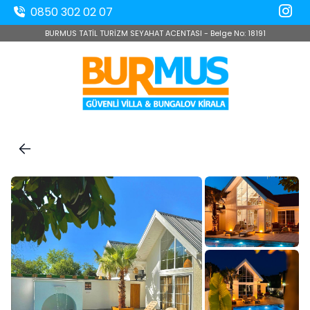
0850 302 02 07
BURMUS TATİL TURİZM SEYAHAT ACENTASI - Belge No: 18191