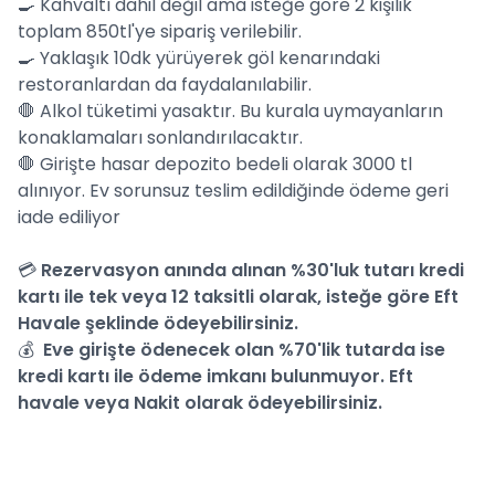
🍳 Kahvaltı dahil değil ama isteğe göre 2 kişilik
toplam 850tl'ye sipariş verilebilir.
🍳 Yaklaşık 10dk yürüyerek göl kenarındaki
restoranlardan da faydalanılabilir.
🛑 Alkol tüketimi yasaktır. Bu kurala uymayanların
konaklamaları sonlandırılacaktır.
🛑 Girişte hasar depozito bedeli olarak 3000 tl
alınıyor. Ev sorunsuz teslim edildiğinde ödeme geri
iade ediliyor
💳
Rezervasyon anında alınan %30'luk tutarı kredi
kartı ile tek veya 12 taksitli olarak, isteğe göre Eft
Havale şeklinde ödeyebilirsiniz.
💰
Eve girişte ödenecek olan %70'lik tutarda ise
kredi kartı ile ödeme imkanı bulunmuyor. Eft
havale veya Nakit olarak ödeyebilirsiniz.