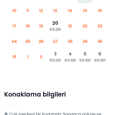
10
11
12
13
14
15
16
20
17
18
19
21
22
23
₺16.000
24
25
26
27
28
29
30
3
4
5
6
31
1
2
₺16.000
₺16.000
₺16.000
₺16.000
Konaklama bilgileri
🌟 Çok merkezi bir konumda, Sapanca gölüne ve