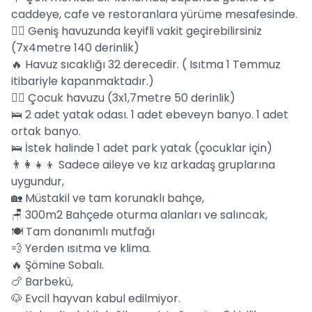
caddeye, cafe ve restoranlara yürüme mesafesinde.
🏊‍♂️ Geniş havuzunda keyifli vakit geçirebilirsiniz
(7x4metre 140 derinlik)
🔥 Havuz sıcaklığı 32 derecedir. ( Isıtma 1 Temmuz
itibariyle kapanmaktadır.)
🏊‍♂️ Çocuk havuzu (3x1,7metre 50 derinlik)
🛌 2 adet yatak odası. 1 adet ebeveyn banyo. 1 adet
ortak banyo.
🛌 İstek halinde 1 adet park yatak (çocuklar için)
👨‍👩‍👧‍👦 Sadece aileye ve kız arkadaş gruplarına
uygundur,
🏡 Müstakil ve tam korunaklı bahçe,
🪑 300m2 Bahçede oturma alanları ve salıncak,
🍽️ Tam donanımlı mutfağı
💨 Yerden ısıtma ve klima.
🔥 Şömine Sobalı.
🍗 Barbekü,
🐶 Evcil hayvan kabul edilmiyor.