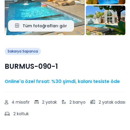
Tüm fotoğrafları gör
Sakarya Sapanca
BURMUS-090-1
Online'a özel fırsat: %30 şimdi, kalanı tesiste öde
4 misafir
2 yatak
2 banyo
2 yatak odası
2 koltuk