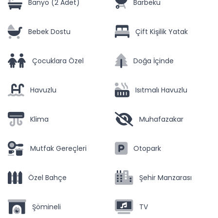
Banyo (2 Adet)
Barbekü
Bebek Dostu
Çift Kişilik Yatak
Çocuklara Özel
Doğa İçinde
Havuzlu
Isıtmalı Havuzlu
Klima
Muhafazakar
Mutfak Gereçleri
Otopark
Özel Bahçe
Şehir Manzarası
Şömineli
TV