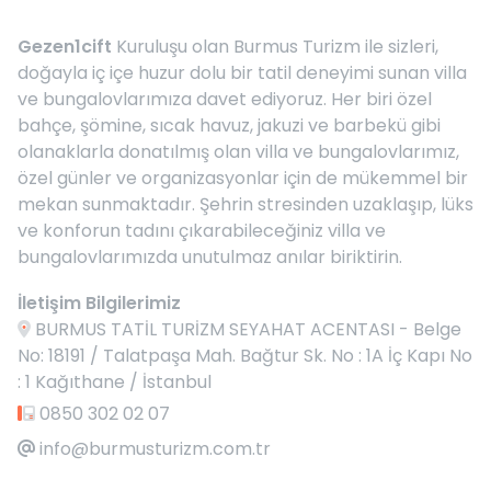
Gezen1cift
Kuruluşu olan Burmus Turizm ile sizleri,
doğayla iç içe huzur dolu bir tatil deneyimi sunan villa
ve bungalovlarımıza davet ediyoruz. Her biri özel
bahçe, şömine, sıcak havuz, jakuzi ve barbekü gibi
olanaklarla donatılmış olan villa ve bungalovlarımız,
özel günler ve organizasyonlar için de mükemmel bir
mekan sunmaktadır. Şehrin stresinden uzaklaşıp, lüks
ve konforun tadını çıkarabileceğiniz villa ve
bungalovlarımızda unutulmaz anılar biriktirin.
İletişim Bilgilerimiz
BURMUS TATİL TURİZM SEYAHAT ACENTASI - Belge
No: 18191 / Talatpaşa Mah. Bağtur Sk. No : 1A İç Kapı No
: 1 Kağıthane / İstanbul
0850 302 02 07
info@burmusturizm.com.tr