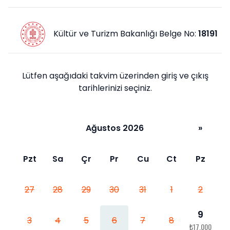
Kültür ve Turizm Bakanlığı Belge No:
18191
Lütfen aşağıdaki takvim üzerinden giriş ve çıkış
tarihlerinizi seçiniz.
Ağustos 2026
»
Pzt
Sa
Çr
Pr
Cu
Ct
Pz
27
28
29
30
31
1
2
9
3
4
5
6
7
8
₺17.000