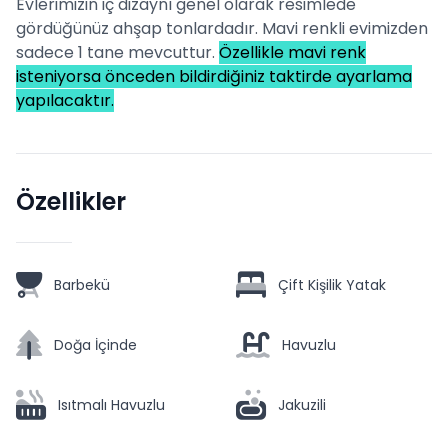
Evlerimizin iç dizaynı genel olarak resimlede
gördüğünüz ahşap tonlardadır. Mavi renkli evimizden
sadece 1 tane mevcuttur.
Özellikle mavi renk
isteniyorsa önceden bildirdiğiniz taktirde ayarlama
yapılacaktır.
Özellikler
Barbekü
Çift Kişilik Yatak
Doğa İçinde
Havuzlu
Isıtmalı Havuzlu
Jakuzili