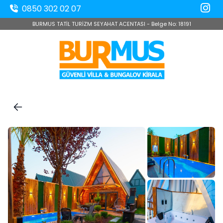
0850 302 02 07
BURMUS TATİL TURİZM SEYAHAT ACENTASI - Belge No: 18191