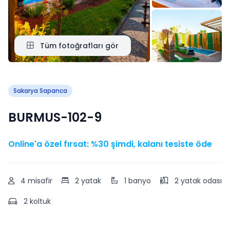
Tüm fotoğrafları gör
Sakarya Sapanca
BURMUS-102-9
Online'a özel fırsat: %30 şimdi, kalanı tesiste öde
4 misafir
2 yatak
1 banyo
2 yatak odası
2 koltuk