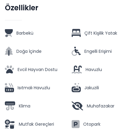
Özellikler
Barbekü
Çift Kişilik Yatak
Doğa İçinde
Engelli Erişimi
Evcil Hayvan Dostu
Havuzlu
Isıtmalı Havuzlu
Jakuzili
Klima
Muhafazakar
Mutfak Gereçleri
Otopark