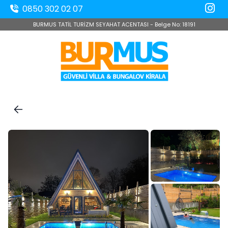
0850 302 02 07
BURMUS TATİL TURİZM SEYAHAT ACENTASI - Belge No: 18191