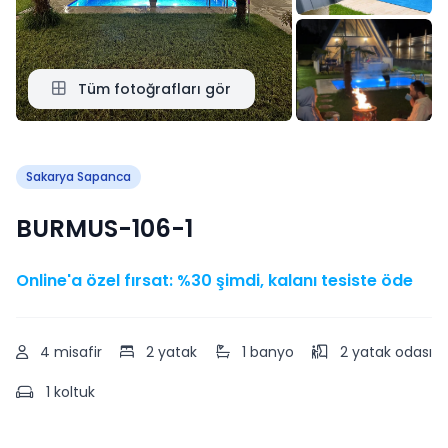
Tüm fotoğrafları gör
Sakarya Sapanca
BURMUS-106-1
Online'a özel fırsat: %30 şimdi, kalanı tesiste öde
4 misafir
2 yatak
1 banyo
2 yatak odası
1 koltuk