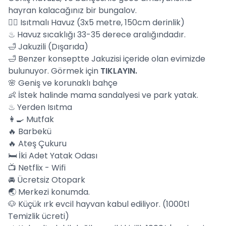
hayran kalacağınız bir bungalov.
🏊‍♀️ Isıtmalı Havuz (3x5 metre, 150cm derinlik)
♨ Havuz sıcaklığı 33-35 derece aralığındadır.
🛁 Jakuzili (Dışarıda)
🛁 Benzer konseptte Jakuzisi içeride olan evimizde
bulunuyor. Görmek için
TIKLAYIN.
🌸 Geniş ve korunaklı bahçe
👶 İstek halinde mama sandalyesi ve park yatak.
♨ Yerden Isıtma
👩‍🍳 Mutfak
🔥 Barbekü
🔥 Ateş Çukuru
🛏️ İki Adet Yatak Odası
📺 Netflix - Wifi
🚘 Ücretsiz Otopark
🌏 Merkezi konumda.
🐶 Küçük ırk evcil hayvan kabul ediliyor. (1000tl
Temizlik ücreti)