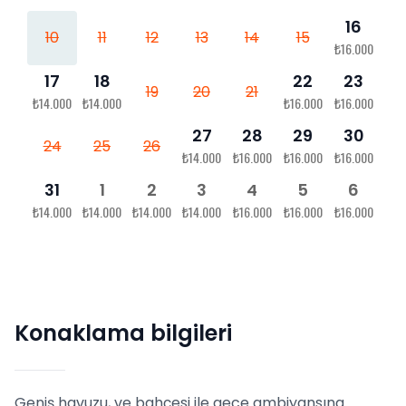
16
10
11
12
13
14
15
₺16.000
17
18
22
23
19
20
21
₺14.000
₺14.000
₺16.000
₺16.000
27
28
29
30
24
25
26
₺14.000
₺16.000
₺16.000
₺16.000
31
1
2
3
4
5
6
₺14.000
₺14.000
₺14.000
₺14.000
₺16.000
₺16.000
₺16.000
Konaklama bilgileri
Geniş havuzu, ve bahçesi ile gece ambiyansına